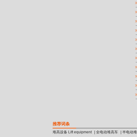
推荐词条
堆高设备 Lift equipment
|
全电动堆高车
|
半电动堆