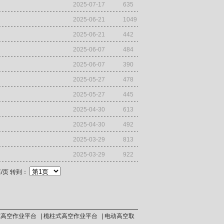
2025-07-17
635
2025-06-21
1049
2025-06-21
442
2025-06-07
484
2025-06-07
390
2025-05-27
478
2025-05-27
445
2025-04-30
613
2025-04-30
492
2025-03-29
813
2025-03-29
922
篇/页 转到：
式高空作业平台
|
桅柱式高空作业平台
|
电动高空取