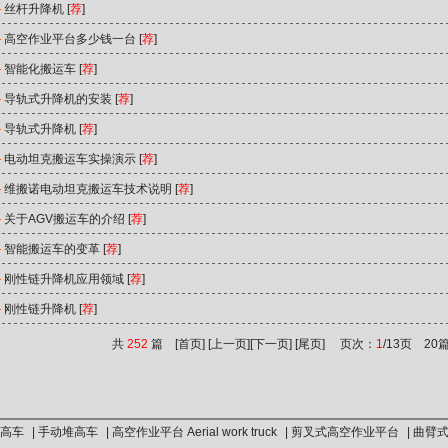
丝杆升降机 [
荐
]
高空作业平台多少钱一台 [
荐
]
智能化搬运车 [
荐
]
导轨式升降机的安装 [
荐
]
导轨式升降机 [
荐
]
电动坦克搬运车实操演示 [
荐
]
维搬诺电动坦克搬运车技术说明 [
荐
]
关于AGV搬运车的介绍 [
荐
]
智能搬运车的变革 [
荐
]
刚性链升降机应用领域 [
荐
]
刚性链升降机 [
荐
]
共
252
篇 [首页] [上一页][
下一页
] [
尾页
] 页次：
1
/13页 20
高车
|
手动堆高车
|
高空作业平台 Aerial work truck
|
剪叉式高空作业平台
|
曲臂