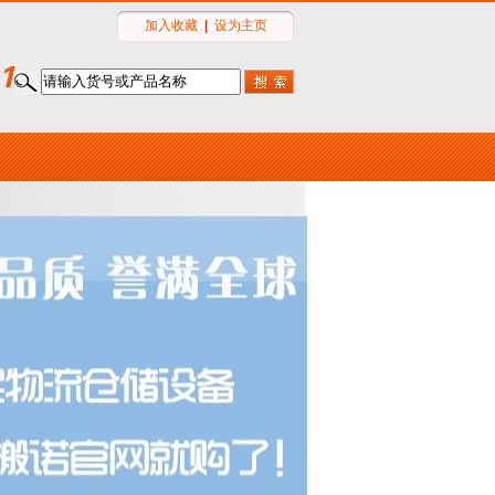
加入收藏
|
设为主页