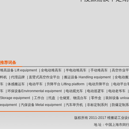
推荐词条
堆高设备 Lift equipment
|
全电动堆高车
|
半电动堆高车
|
手动堆高车
|
高空作业平台 A
料机
|
代理品牌
|
直臂式高空作业平台
|
搬运设备 Handling equipment
|
全电动搬
车
|
体感搬运车
|
电动平车
|
升降平台 Lifting platform
|
电动升降平台
|
电动平台
车
|
环保设备Environmental equipment
|
电动观光车
|
电动巡逻车
|
电动老爷车
Storage equipment
|
工作台
|
托盘
|
仓储笼、物流台车
|
零件盒
|
装卸设备 unload
equipment
|
汽保设备 Metal equipment
|
汽车举升机
|
非标定制系列
|
防爆定制系
版权所有 2011-2017 维搬诺
地 址：中国上海市闵行区景