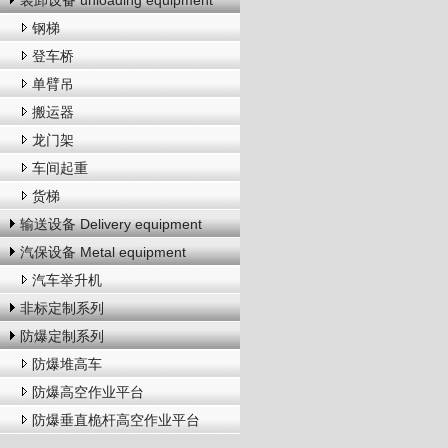
装卸设备 unloading equipment
钢梯
登车桥
单臂吊
搬运器
龙门架
车间起重
货梯
输送设备 Delivery equipment
汽保设备 Metal equipment
汽车举升机
非标定制系列
防爆定制系列
防爆堆高车
防爆高空作业平台
防爆垂直桅杆高空作业平台