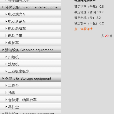
德系品牌叉车
钢丝绳电动葫芦
额定功率（千瓦） 0.8
环保设备Environmental equipment
额定转速（转/分 1380
电动观光车
额定电流（安） 2.2
电动巡逻车
额定功率（千瓦） 0.2
电动老爷车
点击查看详情
电动货车
共
20
篇 
救护车
清洁设备 Cleaning equipment
扫地机
洗地机
工业吸尘吸水
仓储设备 Storage equipment
工作台
托盘
仓储笼、物流台车
零件盒