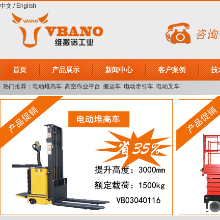
中文
/
English
首页
产品展示
新闻中心
客户案例
技
热门推荐：
电动堆高车
高空作业平台
搬运车
电动牵引车
电动叉车