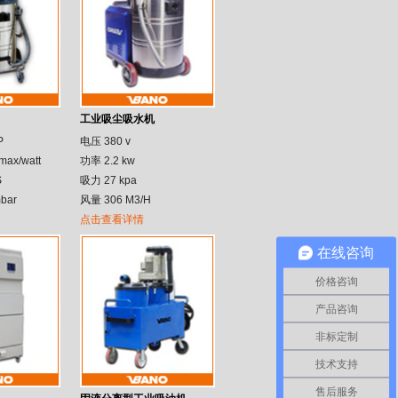
工业吸尘吸水机
P
电压 380 v
ax/watt
功率 2.2 kw
S
吸力 27 kpa
bar
风量 306 M3/H
点击查看详情
在线咨询
价格咨询
产品咨询
非标定制
技术支持
售后服务