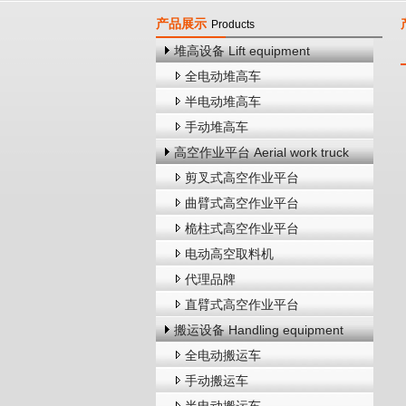
产品展示
Products
堆高设备 Lift equipment
全电动堆高车
半电动堆高车
手动堆高车
高空作业平台 Aerial work truck
剪叉式高空作业平台
曲臂式高空作业平台
桅柱式高空作业平台
电动高空取料机
代理品牌
直臂式高空作业平台
搬运设备 Handling equipment
全电动搬运车
手动搬运车