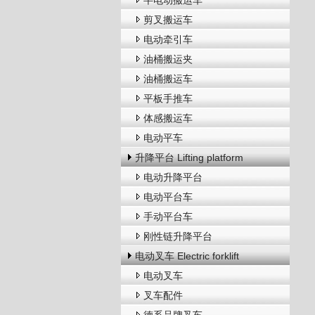
半电动搬运车
剪叉搬运车
电动牵引车
油桶搬运夹
油桶搬运车
平板手推车
体感搬运车
电动平车
升降平台 Lifting platform
电动升降平台
电动平台车
手动平台车
刚性链升降平台
电动叉车 Electric forklift
电动叉车
叉车配件