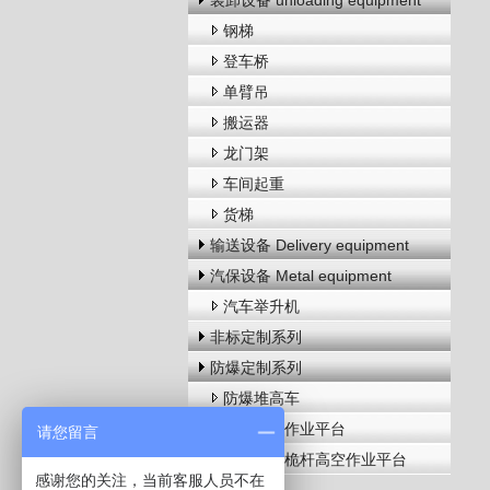
装卸设备 unloading equipment
钢梯
登车桥
单臂吊
搬运器
龙门架
车间起重
货梯
输送设备 Delivery equipment
汽保设备 Metal equipment
汽车举升机
非标定制系列
防爆定制系列
防爆堆高车
防爆高空作业平台
请您留言
防爆垂直桅杆高空作业平台
感谢您的关注，当前客服人员不在