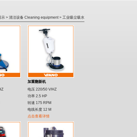
展示
>
清洁设备 Cleaning equipment
>
工业吸尘吸水
加重翻新机
HZ
电压 220/50 V/HZ
功率 2.5 HP
M
转速 175 RPM
电线长度 12 M
点击查看详情