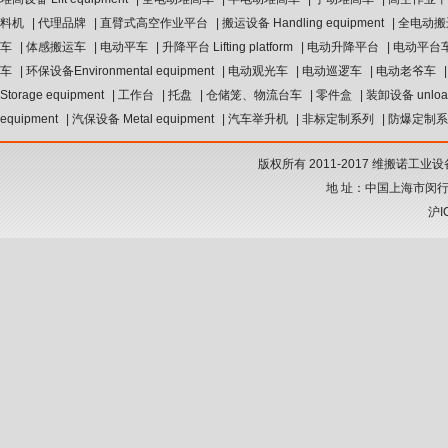
料机
|
代理品牌
|
直臂式高空作业平台
|
搬运设备 Handling equipment
|
全电动搬
车
|
体感搬运车
|
电动平车
|
升降平台 Lifting platform
|
电动升降平台
|
电动平台
车
|
环保设备Environmental equipment
|
电动观光车
|
电动巡逻车
|
电动老爷车
Storage equipment
|
工作台
|
托盘
|
仓储笼、物流台车
|
零件盒
|
装卸设备 unload
equipment
|
汽保设备 Metal equipment
|
汽车举升机
|
非标定制系列
|
防爆定制系
版权所有 2011-2017 维搬诺
地 址：中国上海市闵行区景
沪I