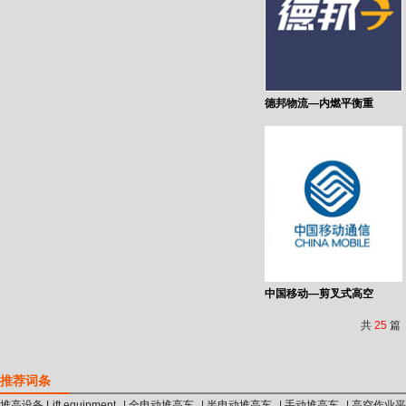
德邦物流—内燃平衡重
中国移动—剪叉式高空
共
25
篇 
推荐词条
堆高设备 Lift equipment
|
全电动堆高车
|
半电动堆高车
|
手动堆高车
|
高空作业平台 A