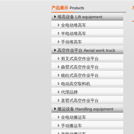
产品展示
Products
堆高设备 Lift equipment
全电动堆高车
半电动堆高车
手动堆高车
高空作业平台 Aerial work truck
剪叉式高空作业平台
曲臂式高空作业平台
桅柱式高空作业平台
电动高空取料机
代理品牌
直臂式高空作业平台
搬运设备 Handling equipment
全电动搬运车
手动搬运车