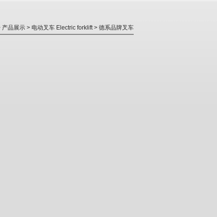
>
产品展示
>
电动叉车 Electric forklift
>
德系品牌叉车