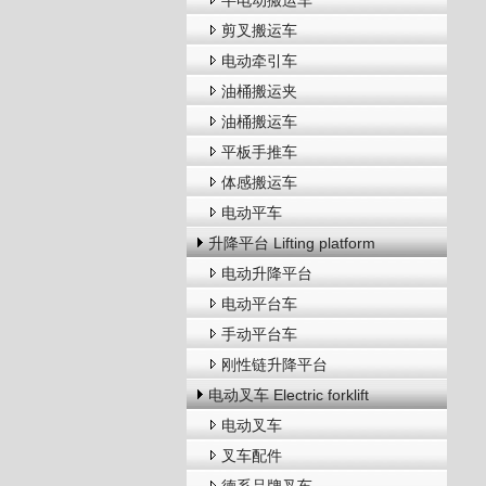
半电动搬运车
剪叉搬运车
电动牵引车
油桶搬运夹
油桶搬运车
平板手推车
体感搬运车
电动平车
升降平台 Lifting platform
电动升降平台
电动平台车
手动平台车
刚性链升降平台
电动叉车 Electric forklift
电动叉车
叉车配件