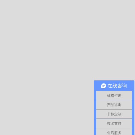
在线咨询
价格咨询
产品咨询
非标定制
技术支持
售后服务