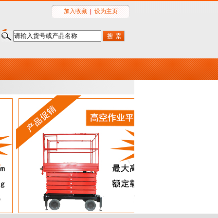
加入收藏
|
设为主页