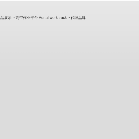
产品展示
>
高空作业平台 Aerial work truck
>
代理品牌