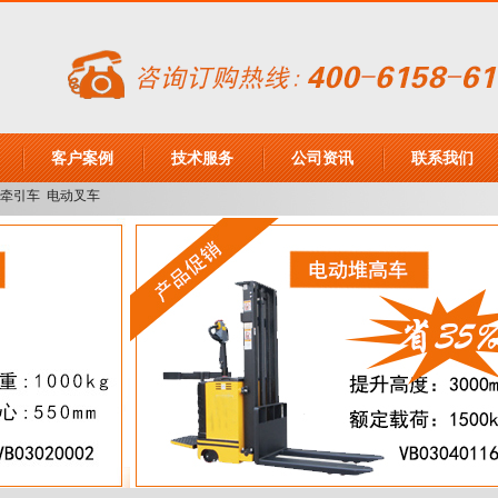
客户案例
技术服务
公司资讯
联系我们
牵引车
电动叉车