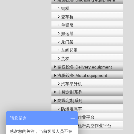
装卸设备 unloading equipment
钢梯
登车桥
单臂吊
搬运器
龙门架
车间起重
货梯
输送设备 Delivery equipment
汽保设备 Metal equipment
汽车举升机
非标定制系列
防爆定制系列
防爆堆高车
防爆高空作业平台
请您留言
防爆垂直桅杆高空作业平台
感谢您的关注，当前客服人员不在