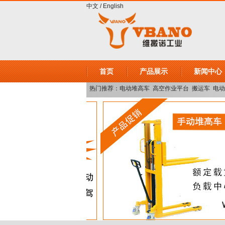
中文
/
English
首页
产品展示
新闻中心
热门推荐：
电动堆高车
高空作业平台
搬运车
电动