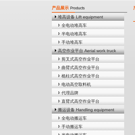
产品展示
Products
堆高设备 Lift equipment
全电动堆高车
半电动堆高车
手动堆高车
高空作业平台 Aerial work truck
剪叉式高空作业平台
曲臂式高空作业平台
桅柱式高空作业平台
电动高空取料机
代理品牌
直臂式高空作业平台
搬运设备 Handling equipment
全电动搬运车
手动搬运车