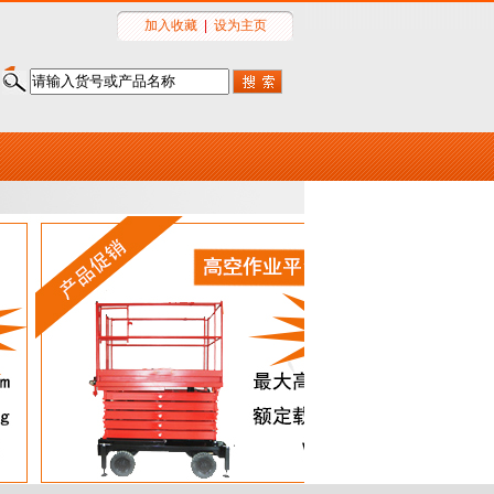
加入收藏
|
设为主页