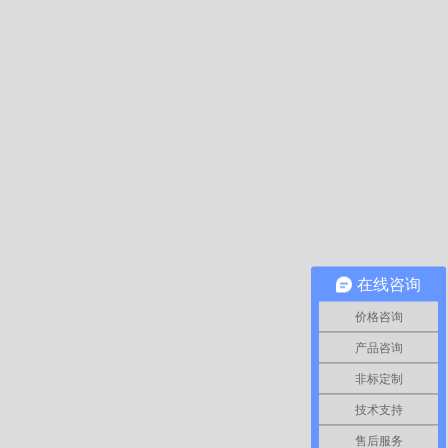
在线咨询
价格咨询
产品咨询
非标定制
技术支持
售后服务