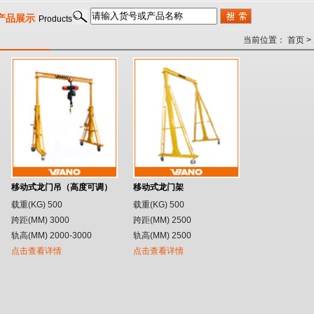
产品展示
Products
当前位置：
首页
>
移动式龙门吊（高度可调）
移动式龙门架
载重(KG) 500
载重(KG) 500
跨距(MM) 3000
跨距(MM) 2500
轨高(MM) 2000-3000
轨高(MM) 2500
点击查看详情
点击查看详情