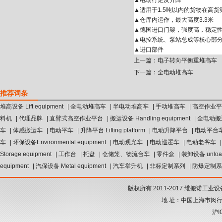
▲电动行走及升降
▲适用于1.5吨以内的货物在高货
▲仓库内运作，最大高度3.3米
▲德国进口门架，强度高，稳定
▲电控系统、泵站总成等核心部
▲进口部件
上一篇：
电子转向平衡重堆高车
下一篇：
全电动堆高车
推荐词条
堆高设备 Lift equipment
|
全电动堆高车
|
半电动堆高车
|
手动堆高车
|
高空作业平台 A
料机
|
代理品牌
|
直臂式高空作业平台
|
搬运设备 Handling equipment
|
全电动搬
车
|
体感搬运车
|
电动平车
|
升降平台 Lifting platform
|
电动升降平台
|
电动平台
车
|
环保设备Environmental equipment
|
电动观光车
|
电动巡逻车
|
电动老爷车
Storage equipment
|
工作台
|
托盘
|
仓储笼、物流台车
|
零件盒
|
装卸设备 unload
equipment
|
汽保设备 Metal equipment
|
汽车举升机
|
非标定制系列
|
防爆定制系
版权所有 2011-2017 维搬诺
地 址：中国上海市闵行区景
沪I