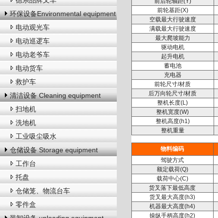
德系品牌叉车
前后轮轴距(Y)
前轮基距(X)
环保设备Environmental equipment
空载最大行驶速度
电动观光车
满载最大行驶速度
最大爬坡能力
电动巡逻车
驱动电机
电动老爷车
起升电机
蓄电池
电动货车
充电器
救护车
前轮尺寸/材质
后万向轮尺寸/材质
清洁设备 Cleaning equipment
整机长度(L)
扫地机
整机宽度(W)
整机高度(h1)
洗地机
整机重量
工业吸尘吸水
物料编码
仓储设备 Storage equipment
驾驶方式
工作台
额定载荷(Q)
托盘
载荷中心(C)
货叉落下最低高度
仓储笼、物流台车
货叉最大高度(h3)
零件盒
机器最大高度(h4)
操纵手柄高度(h2)