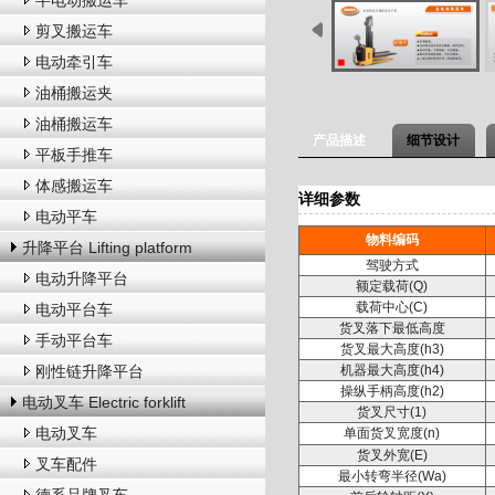
半电动搬运车
剪叉搬运车
电动牵引车
油桶搬运夹
油桶搬运车
产品描述
细节设计
平板手推车
体感搬运车
详细参数
电动平车
物料编码
升降平台 Lifting platform
驾驶方式
电动升降平台
额定载荷(Q)
载荷中心(C)
电动平台车
货叉落下最低高度
手动平台车
货叉最大高度(h3)
刚性链升降平台
机器最大高度(h4)
操纵手柄高度(h2)
电动叉车 Electric forklift
货叉尺寸(1)
电动叉车
单面货叉宽度(n)
货叉外宽(E)
叉车配件
最小转弯半径(Wa)